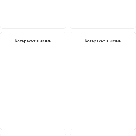
Котаракът в чизми
Котаракът в чизми