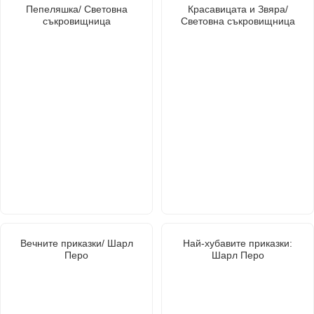
Пепеляшка/ Световна
Красавицата и Звяра/
съкровищница
Световна съкровищница
Вечните приказки/ Шарл
Най-хубавите приказки:
Перо
Шарл Перо