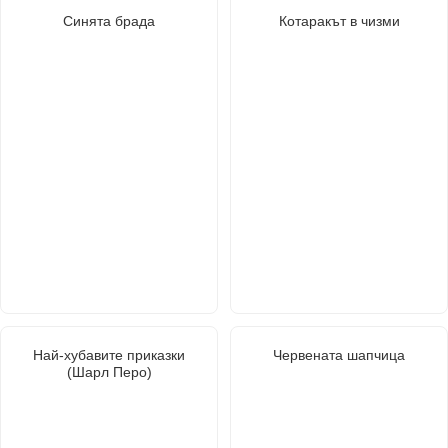
Синята брада
Котаракът в чизми
Най-хубавите приказки
Червената шапчица
(Шарл Перо)