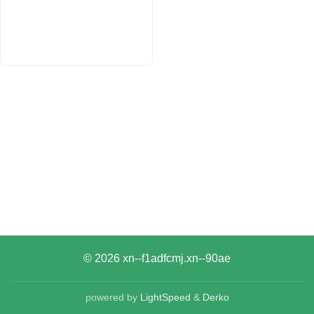
© 2026
xn--f1adfcmj.xn--90ae
powered by
LightSpeed
&
Derko