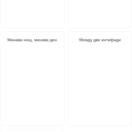
Минава нощ, минава ден
Между две интифади