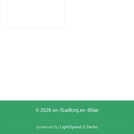
© 2026
xn--f1adfcmj.xn--90ae
powered by
LightSpeed
&
Derko