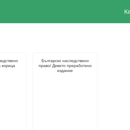
К
ледствено
Българско наследствено
а корица
право/ Девето преработено
издание