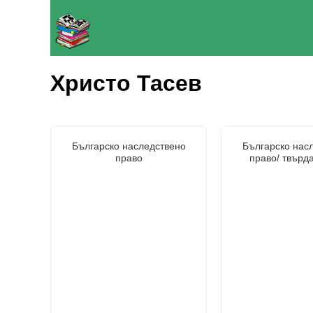
Христо Тасев
Българско наследствено
Българско нас
право
право/ твърд