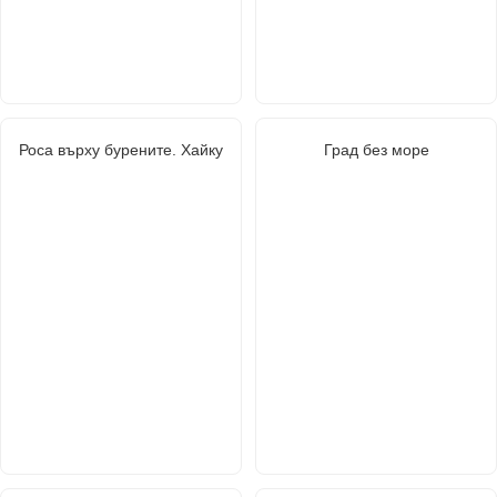
Роса върху бурените. Хайку
Град без море