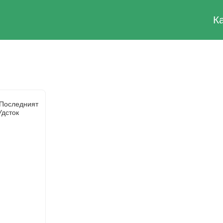
К
 Последният
Удсток