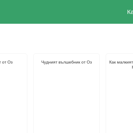
К
 от Оз
Чудният вълшебник от Оз
Как малкият