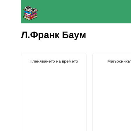
Л.Франк Баум
Пленяването на времето
Магьосникът