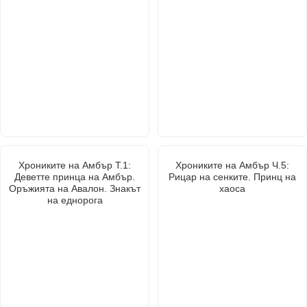
Хрониките на Амбър Т.1:
Хрониките на Амбър Ч.5:
Деветте принца на Амбър.
Рицар на сенките. Принц на
Оръжията на Авалон. Знакът
хаоса
на еднорога