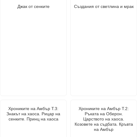
Джак от сенките
Създания от светлина и мрак
Хрониките на Амбър Т.3:
Хрониките на Амбър Т.2:
Знакът на хаоса. Рицар на
Ръката на Оберон.
сенките. Принц на хаоса
Царството на хаоса.
Козовете на съдбата. Кръвта
на Амбър