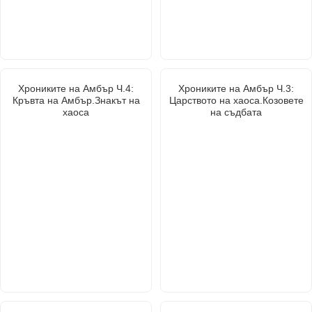
Хрониките на Амбър Ч.4:
Хрониките на Амбър Ч.3:
Кръвта на Амбър.Знакът на
Царството на хаоса.Козовете
хаоса
на съдбата