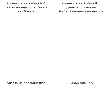
Хрониките на Амбър Ч.2:
Хрониките на Амбър Ч.1:
Знакът на еднорога.Ръката
Деветте принца на
на Оберон
Амбър.Оръжията на Авалон
Алеята на прокълнатите
Амбър завинаги