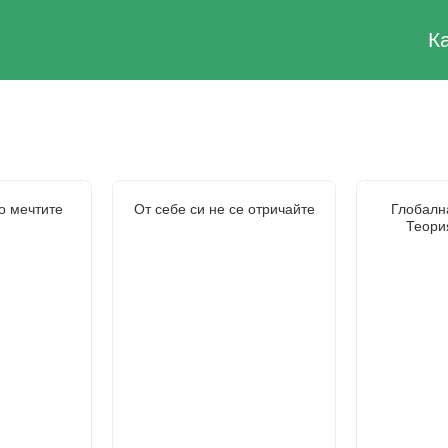
К
о мечтите
От себе си не се отричайте
Глобалн
Теори