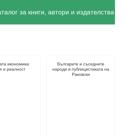
аталог за книги, автори и издателства
ата икономика:
Българите и съседните
я и реалност
народи в публицистиката на
Раковски