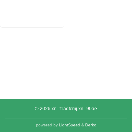
© 2026
xn--f1adfcmj.xn--90ae
powered by
LightSpeed
&
Derko