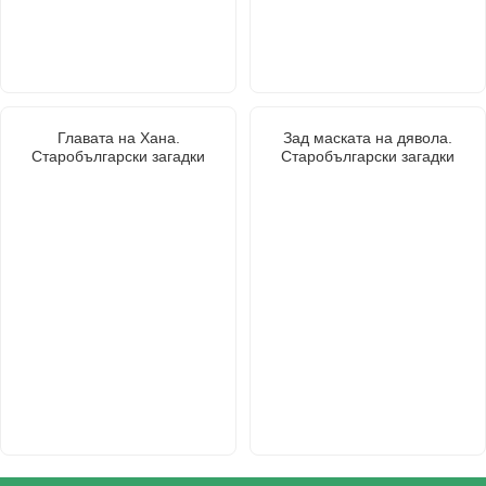
Главата на Хана.
Зад маската на дявола.
Старобългарски загадки
Старобългарски загадки