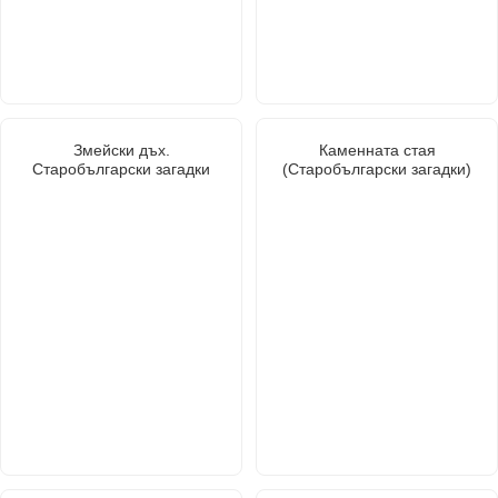
Змейски дъх.
Каменната стая
Старобългарски загадки
(Старобългарски загадки)