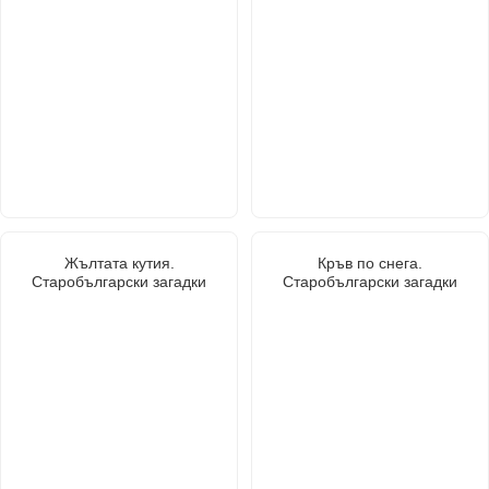
Жълтата кутия.
Кръв по снега.
Старобългарски загадки
Старобългарски загадки