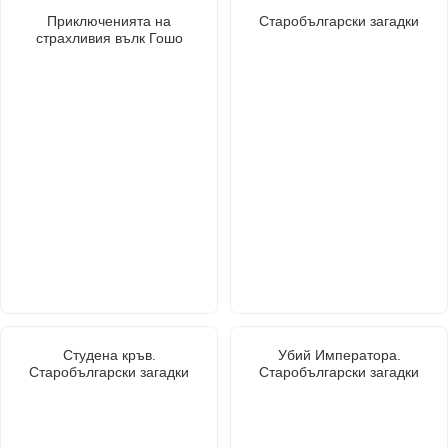
Приключенията на
Старобългарски загадки
страхливия вълк Гошо
Студена кръв.
Убий Императора.
Старобългарски загадки
Старобългарски загадки