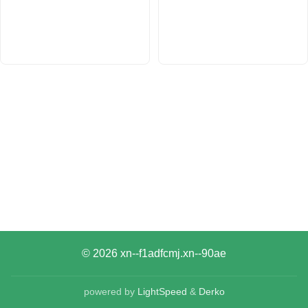
© 2026
xn--f1adfcmj.xn--90ae
powered by
LightSpeed
&
Derko