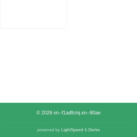
© 2026
xn--f1adfcmj.xn--90ae
powered by
LightSpeed
&
Derko