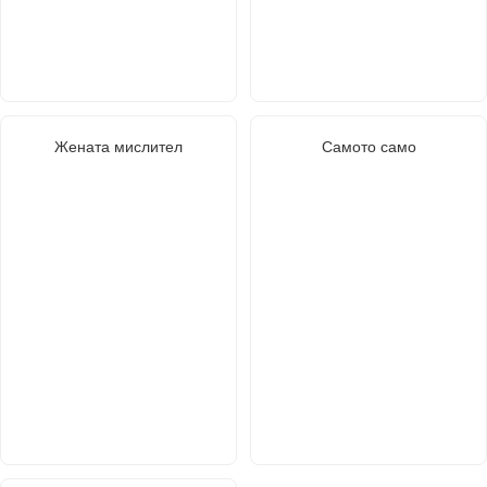
Жената мислител
Самото само