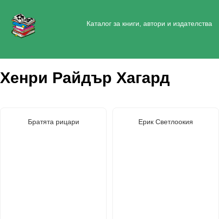
Каталог за книги, автори и издателства
Хенри Райдър Хагард
Братята рицари
Ерик Светлоокия