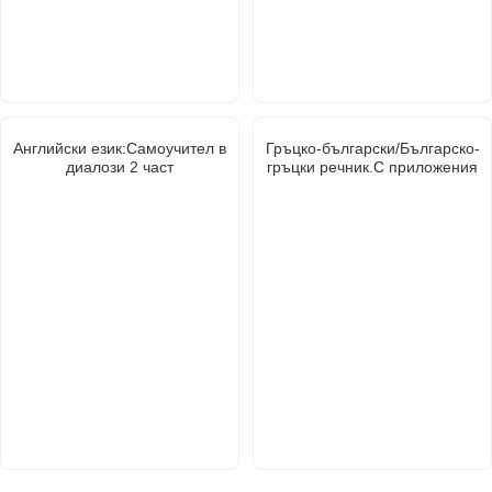
Английски език:Самоучител в
Гръцко-български/Българско-
диалози 2 част
гръцки речник.С приложения