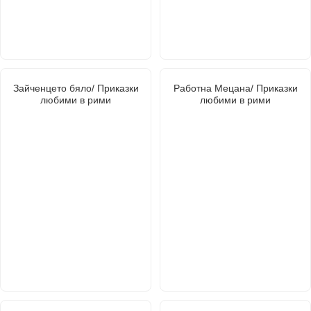
Зайченцето бяло/ Приказки
Работна Мецана/ Приказки
любими в рими
любими в рими