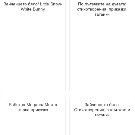
Зайченцето бяло/ Little Snow-
По пътечките на дъгата:
White Bunny
стихотворения, приказки,
гатанки
Работна Мецана/ Моята
Зайченцето бяло.
първа приказка
Стихотворения, залъгалки и
гатанки