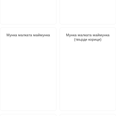
Мунка малката маймунка
Мунка малката маймунка
(твърди корици)