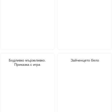
Бодливко мързеливко.
Зайченцето бяло
Приказка с игра