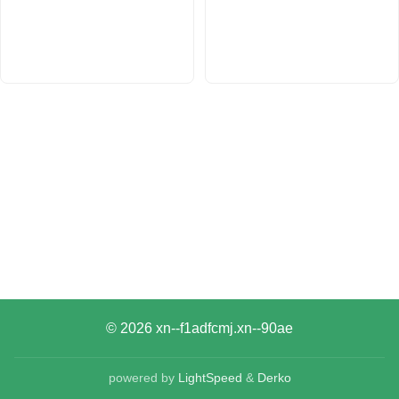
© 2026
xn--f1adfcmj.xn--90ae
powered by
LightSpeed
&
Derko