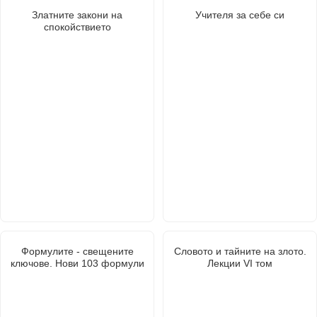
Златните закони на
Учителя за себе си
спокойствието
Формулите - свещените
Словото и тайните на злото.
ключове. Нови 103 формули
Лекции VI том