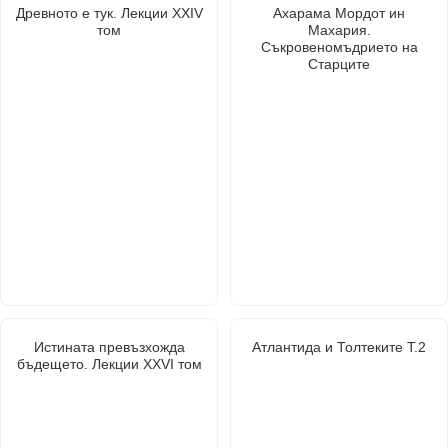
Древното е тук. Лекции XXIV
Ахарама Мордот ин
том
Махария.
Съкровеномъдрието на
Старците
Истината превъзхожда
Атлантида и Толтеките Т.2
бъдещето. Лекции XXVI том