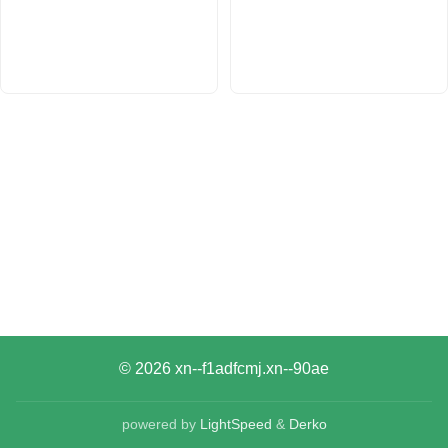
© 2026
xn--f1adfcmj.xn--90ae
powered by
LightSpeed
&
Derko