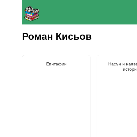
Роман Кисьов
Епитафии
Насън и наяве
истори