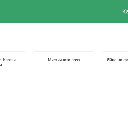
К
. Кратки
Мистичната роза
Яйца на ф
и