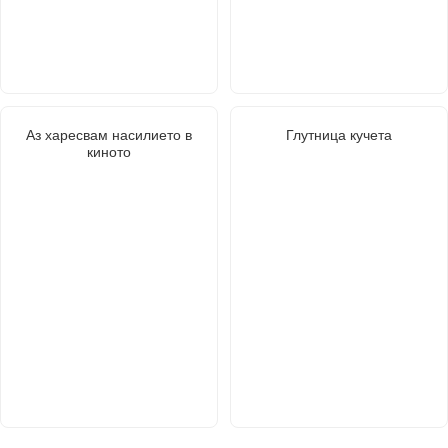
Аз харесвам насилието в
Глутница кучета
киното