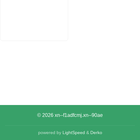
© 2026
xn--f1adfcmj.xn--90ae
powered by
LightSpeed
&
Derko