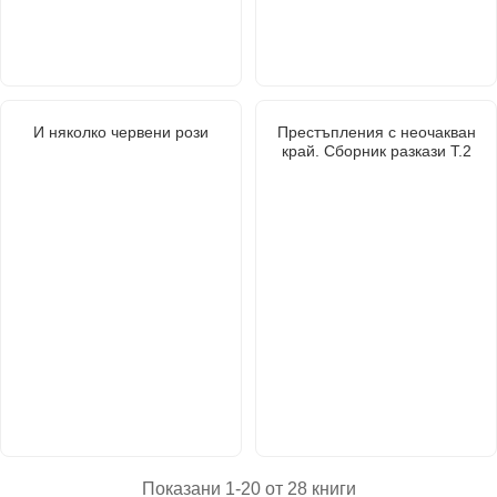
И няколко червени рози
Престъпления с неочакван
край. Сборник разкази Т.2
Показани 1-20 от 28 книги