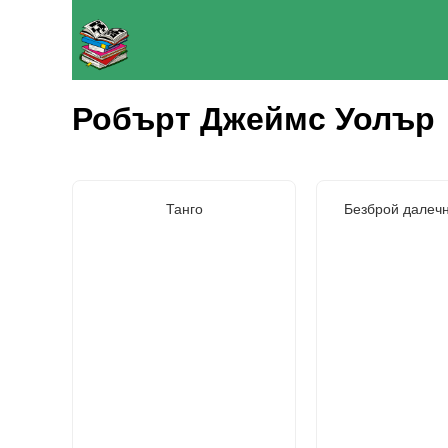
Робърт Джеймс Уолър
Танго
Безброй далеч