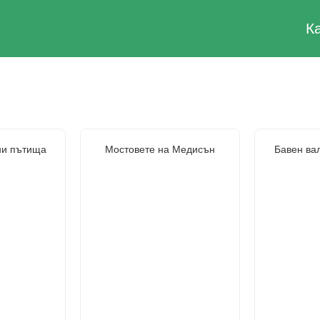
К
ни пътища
Мостовете на Медисън
Бавен ва