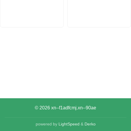
© 2026
xn--f1adfcmj.xn--90ae
powered by
LightSpeed
&
Derko