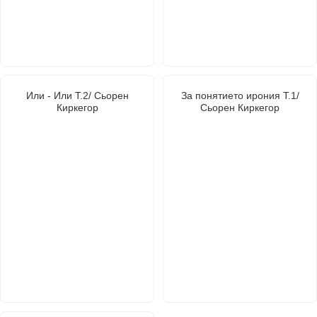
Или - Или Т.2/ Сьорен
За понятието ирония Т.1/
Киркегор
Сьорен Киркегор