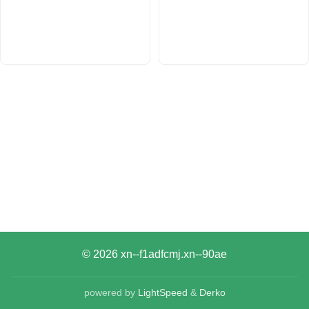
© 2026
xn--f1adfcmj.xn--90ae
powered by
LightSpeed
&
Derko