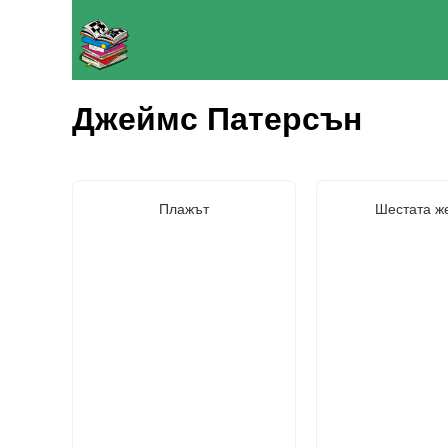
Джеймс Патерсън
Плажът
Шестата ж