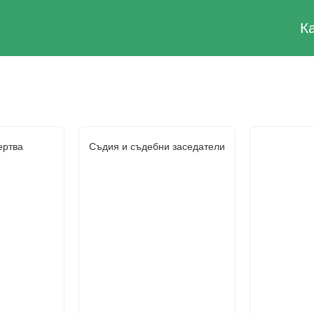
К
ертва
Съдия и съдебни заседатели