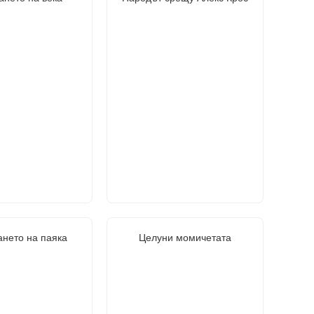
нето на паяка
Целуни момичетата