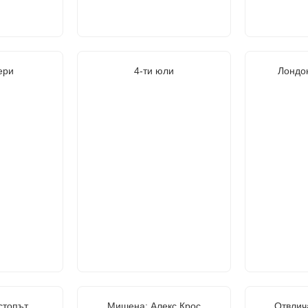
ери
4-ти юли
Лондо
стопът
Мишена: Алекс Крос
Отвлич