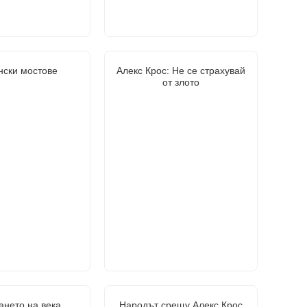
нски мостове
Алекс Крос: Не се страхувай
от злото
ането на века
Народът срещу Алекс Крос