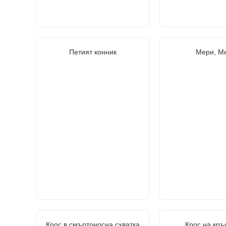
Петият конник
Мери, М
Крос в смъртоносна схватка
Крос на кръ