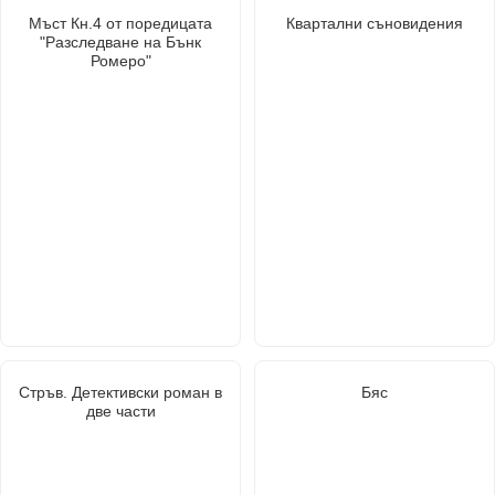
Мъст Кн.4 от поредицата
Квартални съновидения
"Разследване на Бънк
Ромеро"
Стръв. Детективски роман в
Бяс
две части