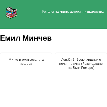
Каталог за книги, автори и издателства
Емил Минчев
Митко и омагьосаната
Лов.Кн.5: Всеки хищник е
пещера
нечия плячка (Разследване
на Бънк Ромеро)