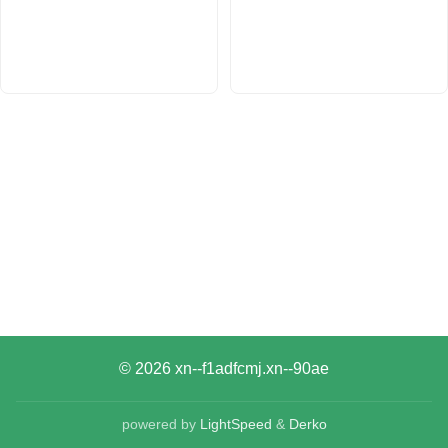
© 2026
xn--f1adfcmj.xn--90ae
powered by
LightSpeed
&
Derko