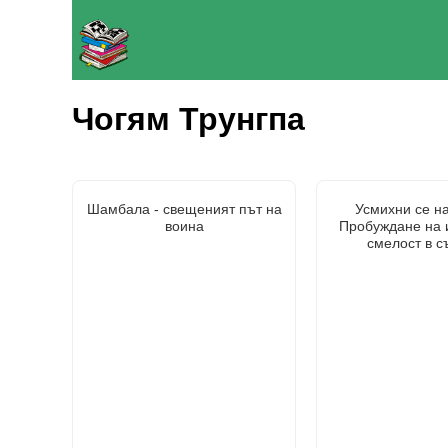
Чогям Трунгпа
Шамбала - свещеният път на
Усмихни се на
воина
Пробуждане на 
смелост в с