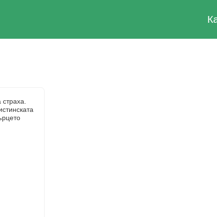
К
 страха.
истинската
ърцето