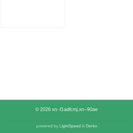
© 2026
xn--f1adfcmj.xn--90ae
powered by
LightSpeed
&
Derko