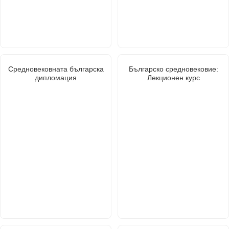
Средновековната българска
Българско средновековие:
дипломация
Лекционен курс