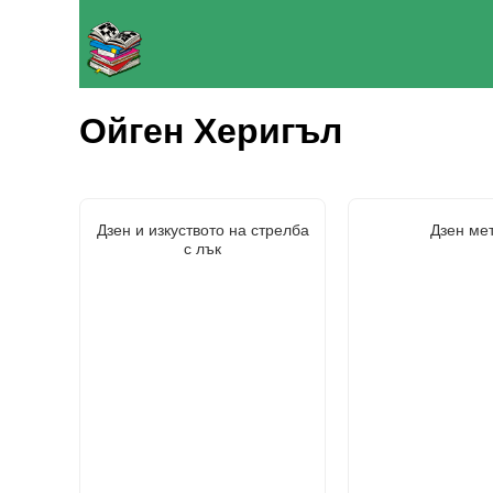
Ойген Херигъл
Дзен и изкуството на стрелба
Дзен ме
с лък