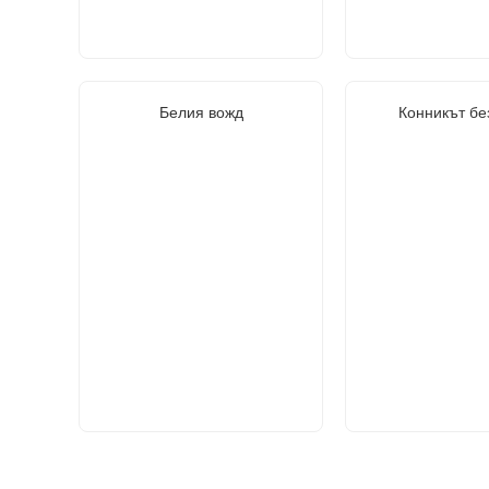
Белия вожд
Конникът бе