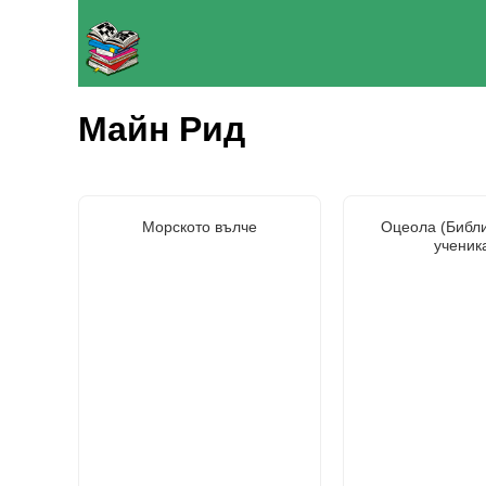
Майн Рид
Морското вълче
Оцеола (Библи
ученик