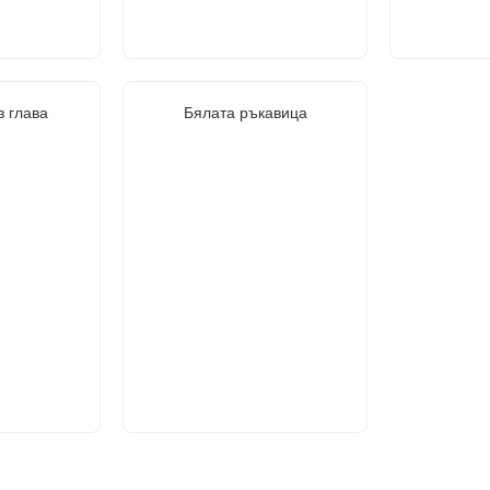
з глава
Бялата ръкавица