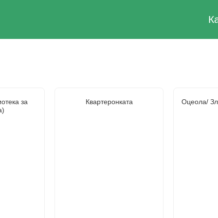
К
отека за
Квартеронката
Оцеола/ Зл
а)