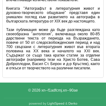
Книгата "Автографът в литературния живот и 
духовно-творческото общуване" представя един 
уникален поглед към развитието на автографа в 
българската литература от XIX век до настоящето.
Тази публикация може да бъде разглеждана като 
своеобразна "антология", включваща около 80-85 
дарствени текста от периода на Възраждането, 
повече от 50 от следосвобожденския период и над 
700 свързани с литературния живот във втората 
половина на XX века и началото на XXI век. 
Съдържат се също така кратки статии за отделни 
автографи (например тези на Христо Ботев, Сава 
Доброплодни, Васил Ст. Берон и д-р Кръстев), както 
и откъси от творчеството на различни писатели.
© 2026
xn--f1adfcmj.xn--90ae
powered by
LightSpeed
&
Derko