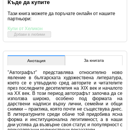
Къде да купите
Тази книга можете да поръчате онлайн от нашите
партньори:
Купи от Хеликон
Добави в любими
За книгата
Анотация
"Автографът" представлява относително ново 
явление в българската художествена литература, 
което се е утвърдило сред авторите и читателите 
през последните десетилетия на XIX век и началото 
на XX век. В този период автографът започва да се 
използва широко, особено под формата на 
дарствени надписи върху лични, семейни и общи 
снимки – практика, която почти не съществува днес. 
В литературните среди обаче той придобива ясна 
форма и институционална легитимност, а в наши 
дни успява да възвърне своя статус и популярност с 
впечатляващи количествени показатели.