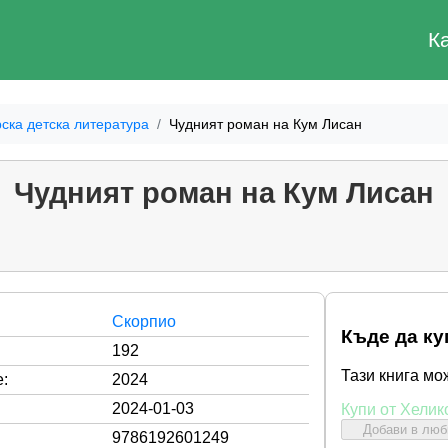
К
ска детска литература
Чудният роман на Кум Лисан
Чудният роман на Кум Лисан
Скорпио
Къде да ку
192
Тази книга мо
:
2024
2024-01-03
Купи от Хелик
Добави в лю
9786192601249