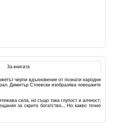
За книгата
жетът черпи вдъхновение от познати народни 
орал. Димитър Стоевски изобразява човешките 
ежава сила, но също така глупост и алчност; 
ния за скрито богатство... Но какво точно 