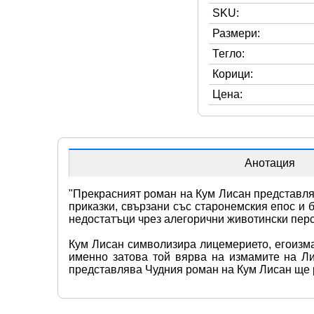
SKU:
Размери:
Тегло:
Корици:
Цена:
Анотация
"Прекрасният роман на Кум Лисан представля
приказки, свързани със старонемския епос и 
недостатъци чрез алегорични животински пер
Кум Лисан символизира лицемерието, егоизма 
именно затова той вярва на измамите на Ли
представлява Чудния роман на Кум Лисан ще р