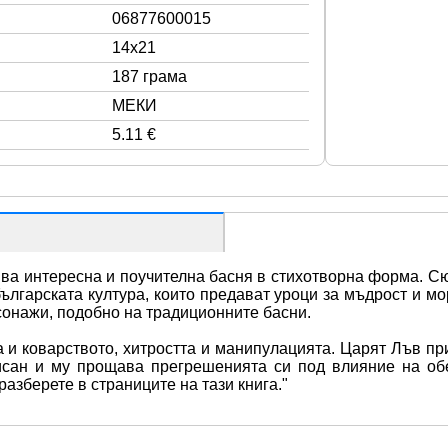
06877600015
14x21
187 грама
МЕКИ
5.11 €
ва интересна и поучителна басня в стихотворна форма. Сю
българската култура, които предават уроци за мъдрост и м
сонажи, подобно на традиционните басни.
и коварството, хитростта и манипулацията. Царят Лъв прит
сан и му прощава прегрешенията си под влияние на обеща
азберете в страниците на тази книга."