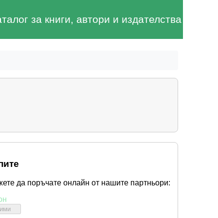
аталог за книги, автори и издателства
пите
жете да поръчате онлайн от нашите партньори:
он
бими