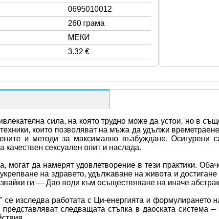
0695010012
260 грама
МЕКИ
3.32 €
лекателна сила, на която трудно може да устои, но в също
 техники, които позволяват на мъжа да удължи времетраене
ените и методи за максимално възбуждане. Осигурени са
а качествен сексуален опит и наслада.
а, могат да намерят удовлетворение в тези практики. Обач
 укрепване на здравето, удължаване на живота и достигане 
звайки ги — Дао води към осъществяване на иначе абстрак
" се изследва работата с Ци-енергията и формулирането на
 представляват следващата стъпка в даоската система – р
йствия.