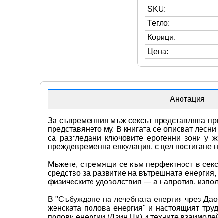
SKU:
Тегло:
Корици:
Цена:
Анотация
За съвременния мъж сексът представлява прив
представянето му. В книгата се описват лесни
са разгледани ключовите ерогенни зони у ж
преждевременна еякулация, с цел постигане н
Мъжете, стремящи се към перфектност в секс
средство за развитие на вътрешната енергия,
физическите удоволствия — а напротив, изпол
В "Събуждане на лечебната енергия чрез Дао
женската полова енергия" и настоящият труд
полови енергии (Дзин Ци) и техните взаимоде