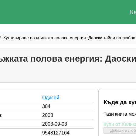
К
Култивиране на мъжката полова енергия: Даоски тайни на любов
ъжката полова енергия: Даоски
Одисей
Къде да ку
304
Тази книга мо
:
2003
2003-09-03
Купи от Хелик
Добави в лю
9548127164