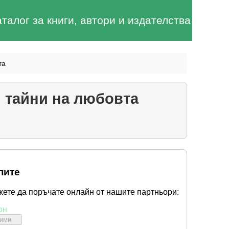
аталог за книги, автори и издателства
та
 тайни на любовта
пите
жете да поръчате онлайн от нашите партньори:
он
бими