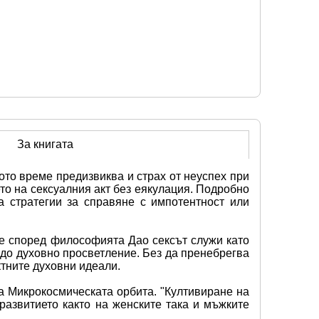
За книгата
то време предизвиква и страх от неуспех при 
то на сексуалния акт без еякулация. Подробно 
 стратегии за справяне с импотентност или 
е според философията Дао сексът служи като 
до духовно просветление. Без да пренебрегва 
тните духовни идеали.
 Микрокосмическата орбита. "Култивиране на 
азвитието както на женските така и мъжките 