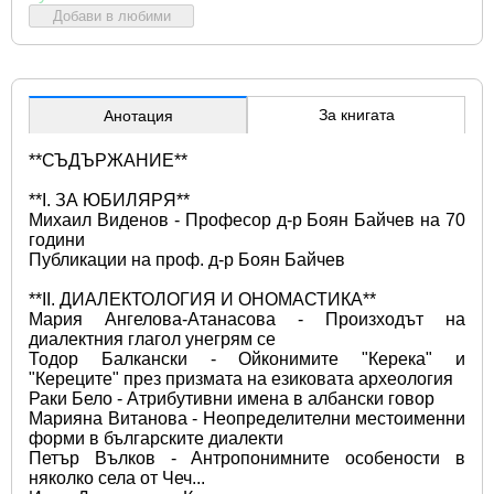
Добави в любими
За книгата
Анотация
**СЪДЪРЖАНИЕ**
**I. ЗА ЮБИЛЯРЯ**
Михаил Виденов - Професор д-р Боян Байчев на 70 
години 
Публикации на проф. д-р Боян Байчев 
**II. ДИАЛЕКТОЛОГИЯ И ОНОМАСТИКА**
Мария Ангелова-Атанасова - Произходът на 
диалектния глагол унегрям се 
Тодор Балкански - Ойконимите "Керека" и 
"Кереците" през призмата на езиковата археология 
Раки Бело - Атрибутивни имена в албански говор 
Марияна Витанова - Неопределителни местоименни 
форми в българските диалекти 
Петър Вълков - Антропонимните особености в 
няколко села от Чеч... 