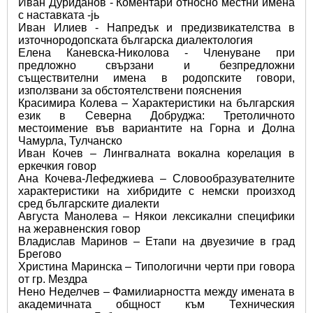
Иван Дуриданов - Коментари относно местни имена 
с наставката -jь 
Иван Илиев - Напредък и предизвикателства в 
източнородопската българска диалектология 
Елена Каневска-Николова - Членуване при 
предложно свързани и безпредложни 
съществителни имена в родопските говори, 
използвани за обстоятелствени пояснения 
Красимира Колева – Характеристики на българския 
език в Северна Добруджа: Третоличното 
местоимение във вариантите на Горна и Долна 
Чамурла, Тулчанско 
Иван Кочев – Лингвалната вокална корелация в 
еркечкия говор 
Ана Кочева-Лефеджиева – Словообразувателните 
характеристики на хибридите с немски произход 
сред българските диалекти 
Августа Манолева – Някои лексикални специфики 
на жеравненския говор 
Владислав Маринов – Етапи на двуезичие в град 
Брегово 
Христина Маринска – Типологични черти при говора 
от гр. Мездра 
Нено Неделчев – Фамилиарността между имената в 
академичната общност към Техническия 