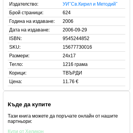
Издателство:
УИ"Св.Кирил и Методий"
Брой страници:
624
Година на издаване:
2006
Дата на издаване:
2006-09-29
ISBN:
9545244852
SKU:
15677730016
Размери:
24x17
Тегло:
1216 грама
Корици:
ТВЪРДИ
Цена:
11.76 €
Къде да купите
Тази книга можете да поръчате онлайн от нашите
партньори:
Купи от Хеликон