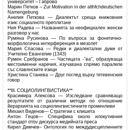
университет – Габрово 
Марин Петков – Zur Motivation in der althfchdeutschen 
Namengebung 
Анелия Петкова — Диалектът среща книжовния 
език: социалното преплитане 
Ния Радева — Названията за неофициален женски 
разговор у нас 
Румяна Русинова — По въпроса за фонетично-
морфологична интерференция в мезолет   
Мария Спасова — Редки и диалектални думи от 
Учително Евангелие (1343) 
Румен Сребранов — Частицата -"ва", образуваща 
местоименни наречия, изучавана спрямо паралели 
със славянските езици 
Христина Станева — Друг поглед върху тетевенския 
говор 
**III. СОЦИОЛИНГВИСТИКА**
Красимира Алексова — Изследване сравняващо 
резултатите от различни методи по отношение 
йерархията на социолингвистичните променливи 
Михаил Виденов— Стратегии с клишета 
Антон Гецов— Специфика около илокутивния 
стандарт στην дискурса медийната преса 
Кирил Димчев– Онтология по междудисциплинните 