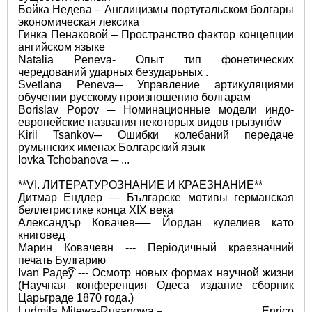
Бойка Недева ‒ Англицизмы португальском болгары 
экономическая лексика 
Гинка Пенаковой ‒ Пространство фактор концепции 
ангийском языке 
Natalia Peneva‐ Опыт тип фонетических 
чередований ударных безударьных . 
Svetlana Peneva─ Управление артикуляциями 
обучении русскому произношению болгарам 
Borislav Popov ─ Номинационные модели индо- 
европейские названия некоторых видов грызунów 
Kiril Tsankov─ Ошибки колебаний передаче 
румынских именах Болгарский язык 
Iovka Tchobanova ─ ... 
**VI. ЛИТЕРАТУРОЗНАНИЕ И КРАЕЗНАНИЕ**
Дитмар Ендлер ― Българске мотивы германская 
беллетристике конца XIX века   
Александър Ковачев── Йордан кулелиев като 
книговед   
Марин Ковачевн --- Періодичный краезначний 
печать Булгарию     
Іvan Раде͡ў --- Осмотр новых формах научной жизни 
(Научная конференция Одеса издание сборник 
Царьграде 1870 года.) 
Ludmila Mitewa-Rusanowa－…                       Enrico 