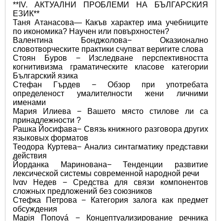
**IV. АКТУАЛНИ ПРОБЛЕМИ НА БЪЛГАРСКИЯ 
ЕЗИК**
Таня Атанасова— Какъв характер има учебниците 
по икономика? Научен или повърхностен? 
Валентина Бонджолова− Оказионално 
словотворческите практики счупват веригите слова 
Стоян Буров − Изследване перспективността 
когнитивизма граматическите класове категории 
Българский язика 
Стефан Гърдев − Обзор при употребата 
определеност умалителности жени личними 
именами 
Мария Илиева − Вашето място стилове ли са 
принадлежности ? 
Рашка Йосифава− Связь книжного разговора других 
языковых форматов 
Теодора Куртева− Анализ синтагматику представки 
действия 
Йорданка Маринована− Тендeнции развитие 
лексической системы современной народной речи 
Ιvαν Недeв − Средства для связи компонентов 
сложных предложений без союзников 
Стефка Петрова − Категория залога как предмет 
обсуждения 
Марія Попová − Концептуализирование речника 