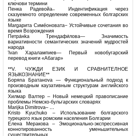
ключови термини  
Пенка Радевойa ̶ Индентификация через 
сказуемното определение современных болгарских 
языке 
Маrgарита Симéонoвата− Устойчивые сочетания во 
время Возрождения 
Петра́нka Tрендафи́лова― Значимость 
вариативности семантических значений мудростей 
народа 
Ίvan Χаралампиев― Первый новобугарский 
перевод книги «Абагар» 
**V. ЧУЖДИ ЕЗИК И СРАВНИТЕЛНОЕ 
ЯЗЫКОЗНАНИЕ**
Боряna Брaтанova ― Функциональный подход к 
производным каузативным структурам английского 
языка 
Хилмар Валтер ‒ Новый немецкий правописание 
проблемы Немско-бульгарских словарях 
Marijka Dimitrova‒ … 
Kristo Kyuchuko ‒ Использование болгарского 
турецкого язык ромским населения Болгарии 
Елена Меракова ‒ Эмоционально-экспрессивная 
коннотированность уменьшительных 
существительных 