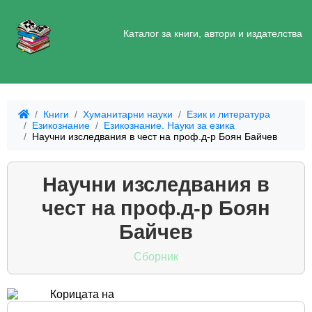
Каталог за книги, автори и издателства
Книги
Хуманитарни науки
Език и литература
Езикознание
Езикознание. Науки за езика
Научни изследвания в чест на проф.д-р Боян Байчев
Научни изследвания в
чест на проф.д-р Боян
Байчев
Сборник