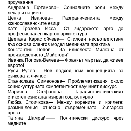
проучвания 
Андреана Ефтимова– Социалните роли между 
лекар и пациент 
Ценка Иванова– Разграниченията между 
южнославянските езици 
Катя Грозева Исса– От зидарското арго до 
професионален жаргон архитектура 
Цветана Карастойчева— Стилови несъответствия 
въз основа сленгов модел медиината практика 
Константин Попов— За идиолекта Милкана от 
произведението „Майстори“ 
Иванка Попова-Велева— Франкът мъртъв, да живее 
еврото! 
Руси Русев— Нов подход към концепцията за 
езиковата личност 
Станислава Симеонова– Проблематизация около 
социокултурната компетентност научният дискурс 
Марияна Стефанова– Паралингвистическият 
етикетен език анализиран соц.културно 
Любка Стоичкова— Между корените и крилете: 
размишления относно съвременната българска 
проза 
Татяна Шамрай—— Политически дискурс чрез 
медиите 