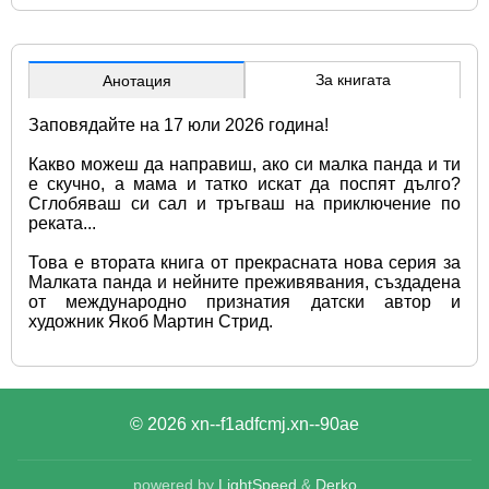
За книгата
Анотация
Заповядайте на 17 юли 2026 година!
Какво можеш да направиш, ако си малка панда и ти 
е скучно, а мама и татко искат да поспят дълго? 
Сглобяваш си сал и тръгваш на приключение по 
реката...
Това е втората книга от прекрасната нова серия за 
Малката панда и нейните преживявания, създадена 
от международно признатия датски автор и 
художник Якоб Мартин Стрид.
© 2026
xn--f1adfcmj.xn--90ae
powered by
LightSpeed
&
Derko