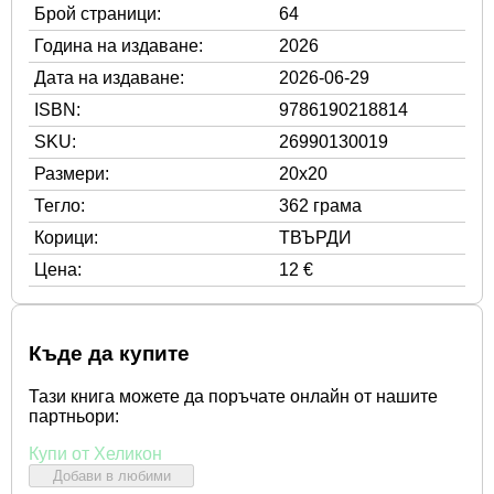
Брой страници:
64
Година на издаване:
2026
Дата на издаване:
2026-06-29
ISBN:
9786190218814
SKU:
26990130019
Размери:
20x20
Тегло:
362 грама
Корици:
ТВЪРДИ
Цена:
12 €
Къде да купите
Тази книга можете да поръчате онлайн от нашите
партньори:
Купи от Хеликон
Добави в любими