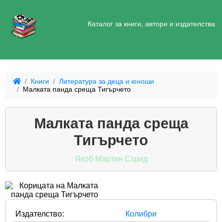
Каталог за книги, автори и издателства
Книги
Литература за деца и юноши
Малката панда среща Тигърчето
Малката панда среща
Тигърчето
Якоб Мартин Стрид
Издателство:
Колибри