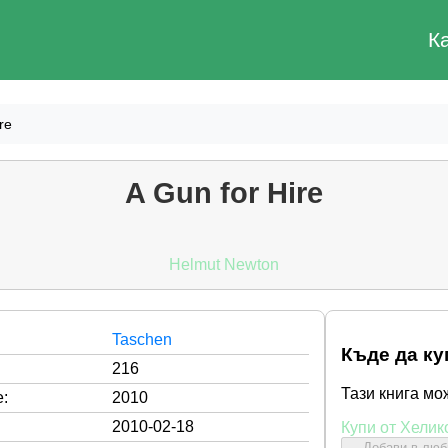
К
re
A Gun for Hire
Helmut Newton
Taschen
Къде да ку
216
Тази книга мо
:
2010
2010-02-18
Купи от Хелик
Добави в лю