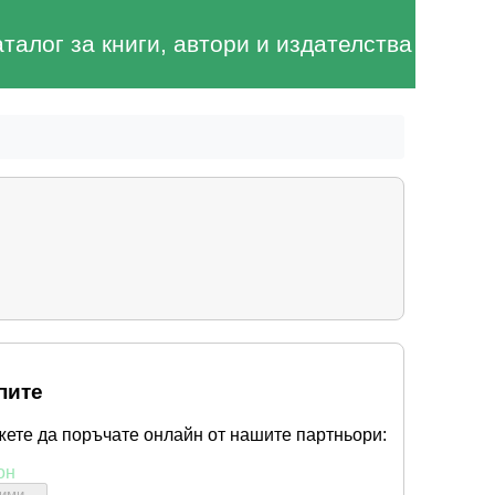
аталог за книги, автори и издателства
пите
жете да поръчате онлайн от нашите партньори:
он
бими