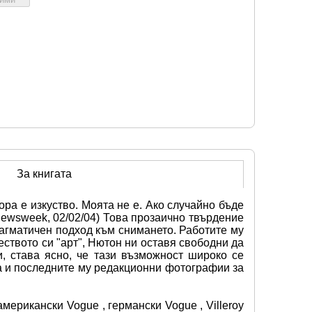
За книгата
а е изкуство. Моята не е. Ако случайно бъде 
Newsweek, 02/02/04) Това прозаично твърдение 
агматичен подход към снимането. Работите му 
ството си "арт", Нютон ни оставя свободни да 
, става ясно, че тази възможност широко се 
а и последните му редакционни фотографии за 
американски Vogue , германски Vogue , Villeroy 