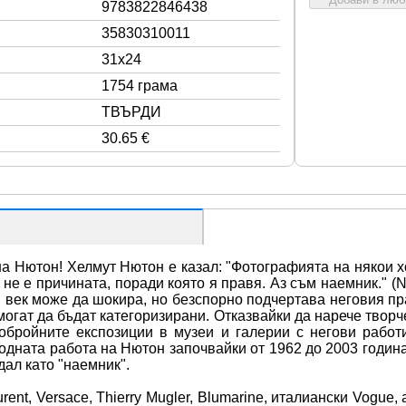
9783822846438
35830310011
31x24
1754 грама
ТВЪРДИ
30.65 €
а Нютон! Хелмут Нютон е казал: "Фотографията на някои хор
 не е причината, поради която я правя. Аз съм наемник." (
и век може да шокира, но безспорно подчертава неговия пр
огат да бъдат категоризирани. Отказвайки да нарече творче
обройните експозиции в музеи и галерии с негови работи
модната работа на Нютон започвайки от 1962 до 2003 годин
дал като "наемник".
rent, Versace, Thierry Mugler, Blumarine, италиански Vogue, 