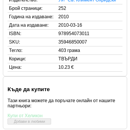
Брой страници:
252
Година на издаване:
2010
Дата на издаване:
2010-03-16
ISBN:
978954073011
SKU:
35946850007
Тегло:
403 грама
Корици:
ТВЪРДИ
Цена:
10.23 €
Къде да купите
Тази книга можете да поръчате онлайн от нашите
партньори:
Купи от Хеликон
Добави в любими