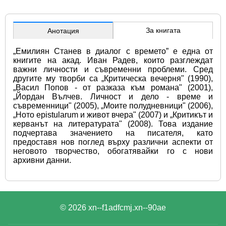
За книгата
Анотация
„Емилиян Станев в диалог с времето” е една от 
книгите на акад. Иван Радев, които разглеждат 
важни личности и съвременни проблеми. Сред 
другите му творби са „Критическа вечерня" (1990), 
„Васил Попов - от разказа към романа" (2001), 
„Йордан Вълчев. Личност и дело - време и 
съвременници" (2005), „Моите полудневници" (2006), 
„Ното ерistularum и живот вчера" (2007) и „Критикът и 
керванът на литературата" (2008). Това издание 
подчертава значението на писателя, като 
предоставя нов поглед върху различни аспекти от 
неговото творчество, обогатявайки го с нови 
архивни данни.
© 2026
xn--f1adfcmj.xn--90ae