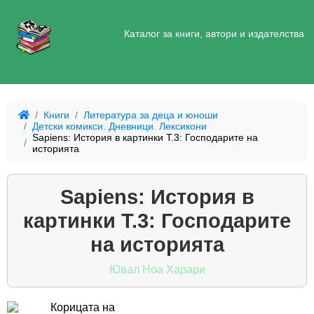
Каталог за книги, автори и издателства
Книги
Литература за деца и юноши
Детски комикси. Дневници. Лексикони
Sapiens: История в картинки Т.3: Господарите на
историята
Sapiens: История в
картинки Т.3: Господарите
на историята
Ювал Ноа Харари