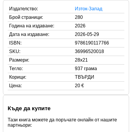
Издателство:
Изток-Запад
Брой страници:
280
Година на издаване:
2026
Дата на издаване:
2026-05-29
ISBN:
9786190117766
SKU:
36996520018
Размери:
28x21
Тегло:
937 грама
Корици:
ТВЪРДИ
Цена:
20 €
Къде да купите
Тази книга можете да поръчате онлайн от нашите
партньори: