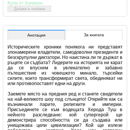
Купи от Хеликон
Добави в любими
За книгата
Анотация
Историческите хроники понякога ни представят 
злонамерени владетели, самодоволни президенти и 
безскрупулни диктатори. Но наистина ли те държат в 
ръцете си съдбата? Лидерите на историята ни карат 
да се впуснем в увлекателно и забавно 
пътешествие из човешкото минало, търсейки 
силите, които трансформират света, обединяват ни 
или противопоставят едни на други.
Заемете място на предния ред и станете свидетели 
на най-великото шоу под слънцето! Открийте как са 
възникнали парите, религиите и империи. 
Присъединете се към водещата Херода Туш в 
нейното разследване: кой супергерой ще 
демонстрира способността си да създава или 
унищожава цели цивилизации? Кой ще излезе 