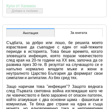
Купи от Хеликон
Добави в любими
За книгата
Анотация
Съдбата, за добро или лошо, бе решила моето 
израстване да съвпадне с един от най-тежките 
периоди в историята. Това беше времето, когато 
зловещата инфекция, която порази човечеството 
след края на 20-те години на XX век, започна да се 
развива през 30-те. В резултат на случващото се е 
напълно нормално младите мъже и жени в 
неутралното Царство България да формират свои 
симпатии и антипатии. Аз бях сред тях.
Защо наричам това "инфекция"? Защото веднага 
след Първата световна война изглеждаше като че 
ли човечеството е било заразено от опасен патоген, 
който атакуваше с два основни щама - фашизъм и 
комунизъм. Те бяха две страни на една и съща 
монета, но едновременно така и непримирими 