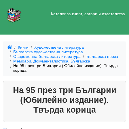
Каталог за книги, автори и издателства
Книги
Художествена литература
Българска художествена литература
Съвременна българска литература
Българска проза
Мемоари. Документалистика. Българска
На 95 през три Българии (Юбилейно издание). Твърда
корица
На 95 през три Българии
(Юбилейно издание).
Твърда корица