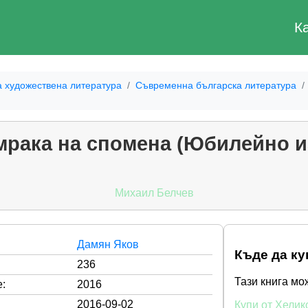
К
а художествена литература
Съвременна българска литература
мрака на спомена (Юбилейно и
Михаил Белчев
Дамян Яков
Къде да ку
236
Тази книга мо
:
2016
2016-09-02
Купи от Хелик