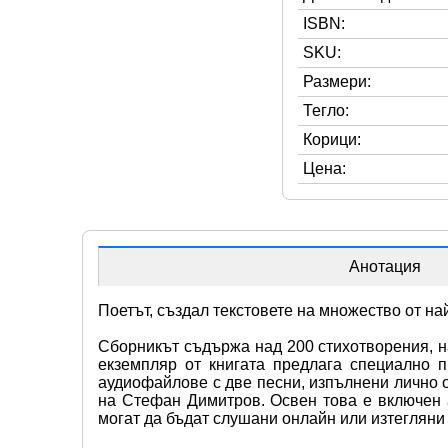
ISBN:
SKU:
Размери:
Тегло:
Корици:
Цена:
Анотация
Поетът, създал текстовете на множество от на
Сборникът съдържа над 200 стихотворения, на
екземпляр от книгата предлага специално 
аудиофайлове с две песни, изпълнени лично от
на Стефан Димитров. Освен това е включен а
могат да бъдат слушани онлайн или изтегляни 