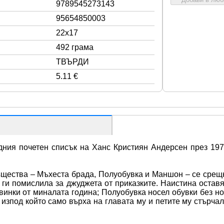
9789545273143
95654850003
22x17
492 грама
ТВЪРДИ
5.11 €
ия почетен списък на Ханс Кристиян Андерсен през 1974
щества – Мъхеста брада, Полуобувка и Маншон – се срещнал
 ги помислила за джуджета от приказките. Наистина остав
инки от миналата година; Полуобувка носел обувки без но
изпод който само върха на главата му и петите му стърчали