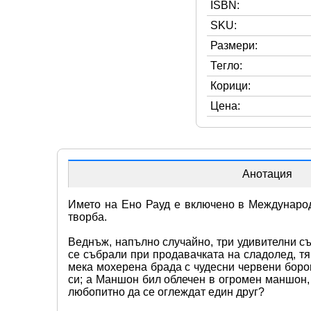
ISBN:
SKU:
Размери:
Тегло:
Корици:
Цена:
Анотация
Името на Ено Рауд е включено в Международн
творба.
Веднъж, напълно случайно, три удивителни съ
се събрали при продавачката на сладолед, тя
мека мохерена брада с чудесни червени боров
си; а Маншон бил облечен в огромен маншон, 
любопитно да се оглеждат един друг?