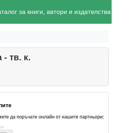
аталог за книги, автори и издателства
 тв. к.
пите
жете да поръчате онлайн от нашите партньори:
он
бими