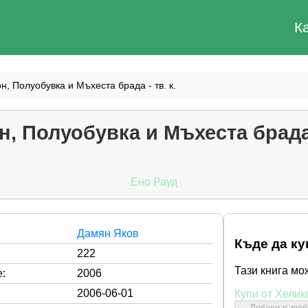
К
, Полуобувка и Мъхеста брада - тв. к.
, Полуобувка и Мъхеста брада -
Ено Рауд
Дамян Яков
Къде да ку
222
Тази книга мо
:
2006
2006-06-01
Купи от Хелик
Добави в лю