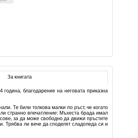
За книгата
 година, благодарение на неговата приказна 
и. Те били толкова малки по ръст, че когато 
яли странно впечатление: Мъхеста брада имал 
сове, за да може свободно да движи пръстите 
. Трябва ли вече да споделят сладоледа си и 