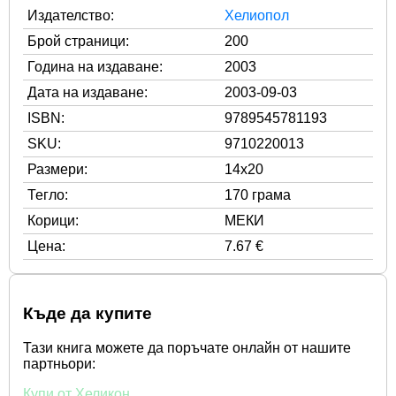
Издателство:
Хелиопол
Брой страници:
200
Година на издаване:
2003
Дата на издаване:
2003-09-03
ISBN:
9789545781193
SKU:
9710220013
Размери:
14x20
Тегло:
170 грама
Корици:
МЕКИ
Цена:
7.67 €
Къде да купите
Тази книга можете да поръчате онлайн от нашите
партньори:
Купи от Хеликон