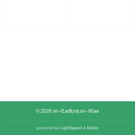
© 2026
xn--f1adfcmj.xn--90ae
powered by
LightSpeed
&
Derko